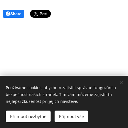
Share
Používáme cookies, abychom zajistili správné fungování a
© 2023 Všechna práva vyhrazena
bezpečnost našich stránek. Tím vám můžeme zajistit tu
Vytvořeno službou
Webnode
Cookies
nejlepší zkušenost při jejich návštěvě.
Jazyky
Přijmout nezbytné
Přijmout vše
Čeština
English