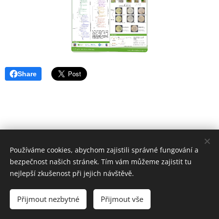
Share
Používáme cookies, abychom zajistili správné fungování a
© 2023 Všechna práva vyhrazena
bezpečnost našich stránek. Tím vám můžeme zajistit tu
Vytvořeno službou
Webnode
Cookies
nejlepší zkušenost při jejich návštěvě.
Jazyky
Přijmout nezbytné
Přijmout vše
Čeština
English